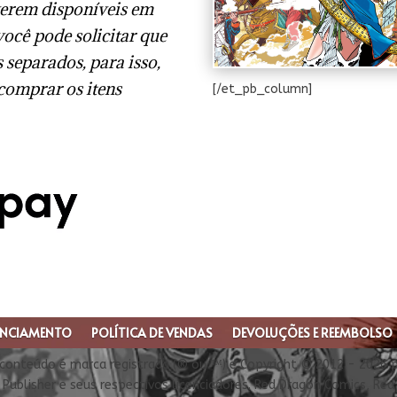
verem disponíveis em
você pode solicitar que
 separados, para isso,
 comprar os itens
[/et_pb_column]
ENCIAMENTO
POLÍTICA DE VENDAS
DEVOLUÇÕES E REEMBOLSO
conteúdo é marca registrada (® ou ™) e Copyright © 2012 - 2026 
Publisher e seus respectivos licenciadores. Red Dragon Comics, Re