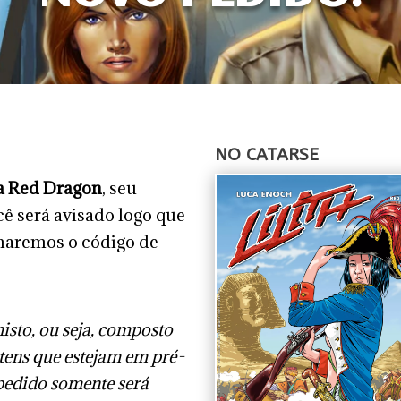
NO CATARSE
a Red Dragon
, seu
cê será avisado logo que
rmaremos o código de
isto, ou seja, composto
itens que estejam em pré-
pedido somente será