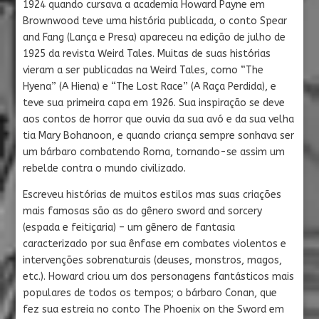
1924 quando cursava a academia Howard Payne em
Brownwood teve uma história publicada, o conto Spear
and Fang (Lança e Presa) apareceu na edição de julho de
1925 da revista Weird Tales. Muitas de suas histórias
vieram a ser publicadas na Weird Tales, como “The
Hyena” (A Hiena) e “The Lost Race” (A Raça Perdida), e
teve sua primeira capa em 1926. Sua inspiração se deve
aos contos de horror que ouvia da sua avó e da sua velha
tia Mary Bohanoon, e quando criança sempre sonhava ser
um bárbaro combatendo Roma, tornando-se assim um
rebelde contra o mundo civilizado.
Escreveu histórias de muitos estilos mas suas criações
mais famosas são as do gênero sword and sorcery
(espada e feitiçaria) – um gênero de fantasia
caracterizado por sua ênfase em combates violentos e
intervenções sobrenaturais (deuses, monstros, magos,
etc.). Howard criou um dos personagens fantásticos mais
populares de todos os tempos; o bárbaro Conan, que
fez sua estreia no conto The Phoenix on the Sword em