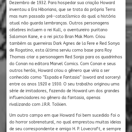
Dezembro de 1932. Para hospedar sua criação Howard
inventou a Era Hiboriana, que se trata da própria Terra
mas num passado pré-cataclísmico do qual a história
atual não guarda lembranças. Outros personagens
célebres incluem o rei Kull, o aventureiro puritano
Salomon Kane, e o rei picto Bran Mak Morn. Criou
também as guerreiras Dark Agnes de la Fere e Red Sonya
de Rogatino, esta última serviu como base para Roy
Thomas criar a personagem Red Sonja para os quadrinhos
do Conan na editora Marvel Comics. Com Conan e seus
outros heróis, Howard criou o gênero que viria a ser
conhecido como “Espada e Fantasia” (sword and sorcery)
entre os anos 1920 e 1930. O seu trabalho originou uma
série de imitadores, fazendo de Howard um dos grandes
influenciadores no gênero da fantasia, apenas
rivalizando com J.R.R. Tolkien.
Um outro campo em que Howard foi bem sucedido foi o
do horror sobrenatural, no qual emprestou muitas ideias
de seu correspondente e amigo H. P. Lovecraft, e sempre