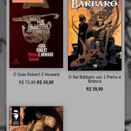
O Guia Robert E Howard
O Rei Bárbaro vol 1 Preto e
Branco
O
O
R$
73,90
R$
39,90
R$
59,90
preço
preço
original
atual
era:
é:
R$ 73,90.
R$ 39,90.