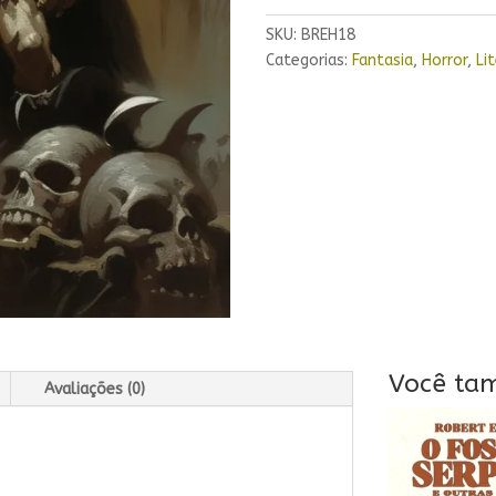
SKU:
BREH18
Categorias:
Fantasia
,
Horror
,
Li
Você ta
Avaliações (0)