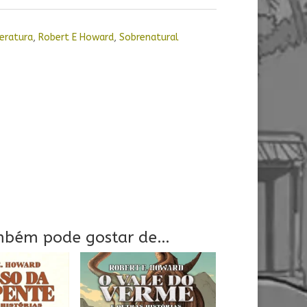
teratura
,
Robert E Howard
,
Sobrenatural
mbém pode gostar de…