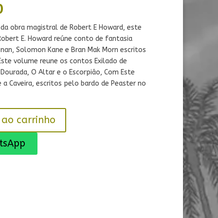
O
0
preço
atual
da obra magistral de Robert E Howard, este
é:
Robert E. Howard reúne conto de fantasia
0.
R$ 47,90.
nan, Solomon Kane e Bran Mak Morn escritos
Este volume reune os contos Exilado de
a Dourada
,
O Altar e o Escorpião
, Com Este
e a Caveira
, escritos pelo bardo de Peaster no
 ao carrinho
tsApp