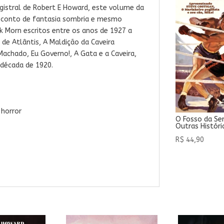
istral de Robert E Howard, este volume da
e conto de fantasia sombria e mesmo
 Morn escritos entre os anos de 1927 a
 de Atlântis
,
A Maldição da Caveira
Machado, Eu Governo!
, A Gata e a Caveira
,
a década de 1920
.
 horror
O Fosso da Se
Outras Históri
R$
44,90