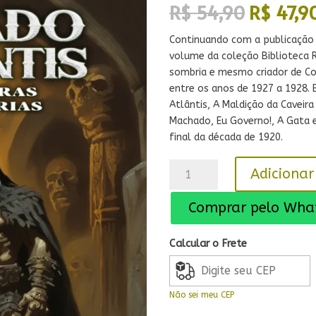
O
R$
54,90
R$
47,9
preço
original
Continuando com a publicação 
era:
volume da coleção Biblioteca 
R$ 54,9
sombria e mesmo criador de Co
entre os anos de 1927 a 1928. 
Atlântis
,
A Maldição da Caveir
Machado, Eu Governo!
, A Gata 
final da década de 1920
.
Exilado
Adicionar
de
Atlântis
Comprar pelo Wha
e
Outras
Calcular o Frete
Histórias
quantidade
Não sei meu CEP