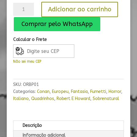
O
Adicionar ao carrinho
Rei
Bárbaro
Comprar pelo WhatsApp
vol
1
Calcular o Frete
Preto
e
Branco
Não sei meu CEP
quantidade
SKU:
ORBP01
Categorias:
Conan
,
Europeu
,
Fantasia
,
Fumetti
,
Horror
,
Italiano
,
Quadrinhos
,
Robert E Howard
,
Sobrenatural
Descrição
Informação adicional