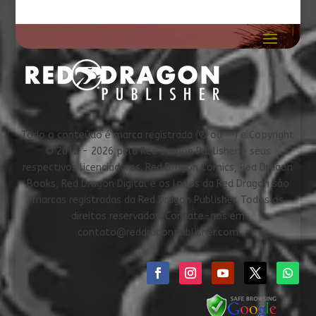
Todo o conteúdo é marca registrada (® ou ™) e Copyright
© 2012 - 2026 pela Red Dragon Publisher e seus
respectivos licenciadores. Red Dragon Comics, Red Dragon
Books, Red Dragon Digital e os logos da Red Dragon são
marcas registradas da Red Dragon Publisher. Todos os
direitos reservados. Contate-nos em
contato@reddragonpublisher.com