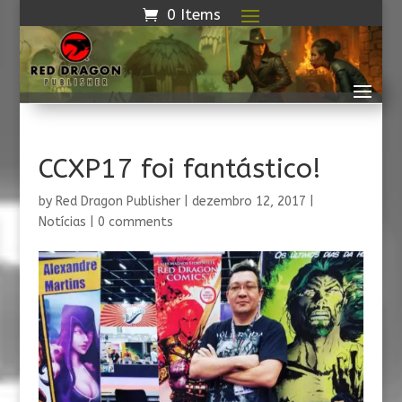
0 Items
CCXP17 foi fantástico!
by
Red Dragon Publisher
|
dezembro 12, 2017
|
Notícias
|
0 comments