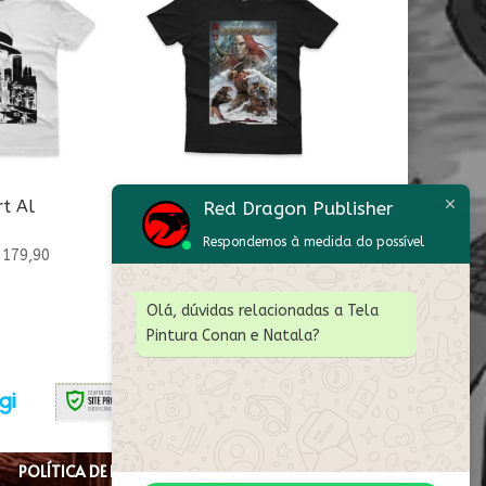
rt Al
Blusa T-Shirt
Red Dragon Publisher
Ghowndangard
Respondemos à medida do possível
Faixa
Faixa
179,90
R$
99,90
–
R$
179,90
de
de
preço:
preço:
Olá, dúvidas relacionadas a Tela
Pintura Conan e Natala?
R$ 99,90
R$ 99,90
através
através
R$ 179,90
R$ 179,90
POLÍTICA DE PRIVACIDADE