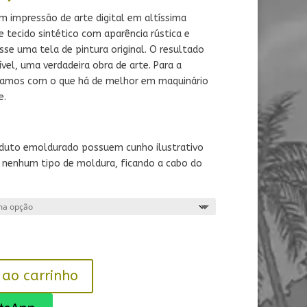
de
preço:
 impressão de arte digital em altíssima
R$ 59,90
 tecido sintético com aparência rústica e
através
se uma tela de pintura original. O resultado
R$ 279,90
ível, uma verdadeira obra de arte. Para a
tamos com o que há de melhor em maquinário
e.
oduto emoldurado possuem cunho ilustrativo
 nenhum tipo de moldura, ficando a cabo do
 ao carrinho