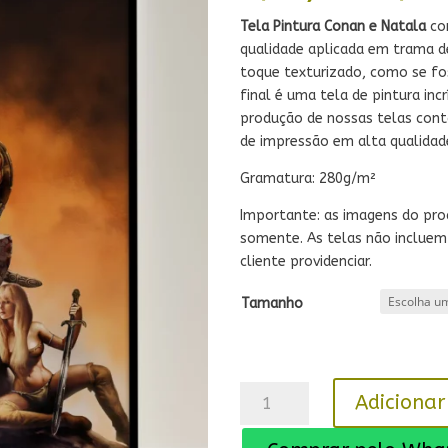
Tela Pintura Conan e Natala
com
qualidade aplicada em trama de
toque texturizado, como se fos
final é uma tela de pintura incr
produção de nossas telas con
de impressão em alta qualidad
Gramatura: 280g/m²
Importante: as imagens do pr
somente. As telas não incluem
cliente providenciar.
Tamanho
Tela
Adicionar
Pintura
Conan