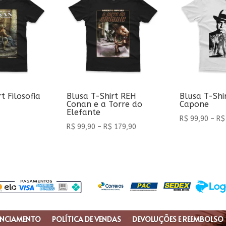
t Filosofia
Blusa T-Shirt REH
Blusa T-Shi
Conan e a Torre do
Capone
Elefante
R$
99,90
–
R$
Faixa
R$
99,90
–
R$
179,90
de
preço:
R$ 99,90
através
R$ 179,90
ENCIAMENTO
POLÍTICA DE VENDAS
DEVOLUÇÕES E REEMBOLSO