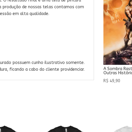
. O resultado final é uma tela de pintura
ra a produção de nossas telas contamos com
essão em alta qualidade.
urado possuem cunho ilustrativo somente.
A Sombra Rast
ra, ficando a cabo do cliente providenciar.
Outras Históri
R$
49,90