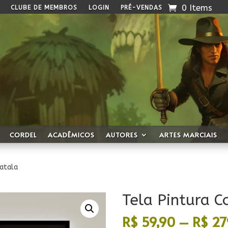
0 Items
CLUBE DE MEMBROS
LOGIN
PRÉ-VENDAS
CORDEL
ACADÊMICOS
AUTORES
ARTES MARCIAIS
Natala
Tela Pintura C
R$
59,90
–
R$
27