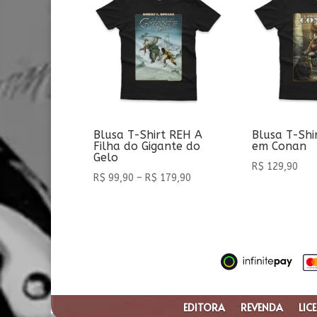
Blusa T-Shirt REH A
Blusa T-Shir
Filha do Gigante do
em Conan
Gelo
R$
129,90
Faixa
R$
99,90
–
R$
179,90
de
preço:
R$ 99,90
através
R$ 179,90
EDITORA
REVENDA
LIC