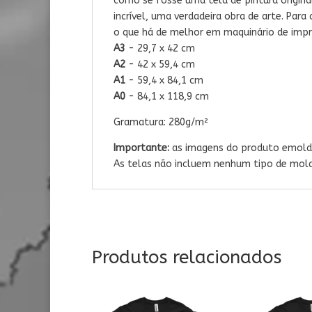
como se fosse uma tela de pintura original
incrível, uma verdadeira obra de arte. Pa
o que há de melhor em maquinário de impr
A3
- 29,7 x 42 cm
A2
- 42 x 59,4 cm
A1
- 59,4 x 84,1 cm
A0
- 84,1 x 118,9 cm
Gramatura: 280g/m²
Importante:
as imagens do produto emold
As telas não incluem nenhum tipo de moldu
Produtos relacionados