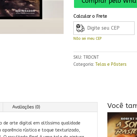
Comprar pelo Wha
e
Natala
Calcular o Frete
quantidade
Não sei meu CEP
SKU:
TRDCNT
Categoria:
Telas e Pôsters
Você ta
Avaliações (0)
de arte digital em altíssima qualidade
 aparência rústica e toque texturizado,