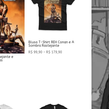
Blusa T-Shirt REH Conan e A
Sombra Rastejante
Faixa
R$
99,90
–
R$
179,90
ejante e
de
as
preço:
R$ 99,90
através
R$ 179,90