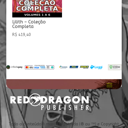
Lilith – Coleção
Completa
R$
419,40
Todo o conteúdo é marca registrada (® ou ™) e Copyright