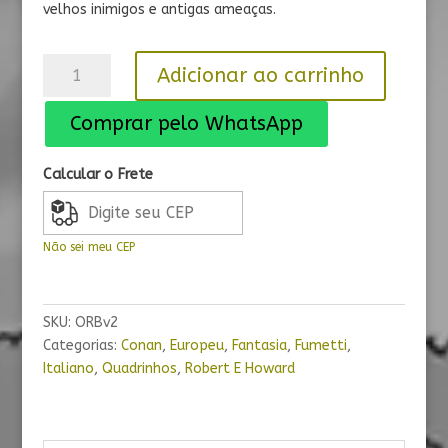
velhos inimigos e antigas ameaças.
O
Adicionar ao carrinho
Rei
Bárbaro
Comprar pelo WhatsApp
vol
2
Calcular o Frete
quantidade
Não sei meu CEP
SKU:
ORBv2
Categorias:
Conan
,
Europeu
,
Fantasia
,
Fumetti
,
Italiano
,
Quadrinhos
,
Robert E Howard