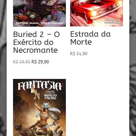
Estrada da
Buried 2 – O
Morte
Exército do
Necromante
R$
34,90
O
O
R$
39,90
R$
29,90
preço
preço
original
atual
era:
é:
R$ 39,90.
R$ 29,90.