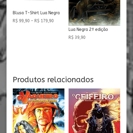
Blusa T-Shirt Lua Negra
Faixa
R$
99,90
–
R$
179,90
de
Lua Negra 2ª edição
preço:
R$
39,90
R$ 99,90
através
R$ 179,90
Produtos relacionados