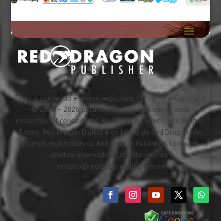
R$ 179,90
Todo o conteúdo é marca registrada (® ou ™) e Copyright
© 2012 - 2026 pela Red Dragon Publisher e seus
respectivos licenciadores. Red Dragon Comics, Red Dragon
Books, Red Dragon Digital e os logos da Red Dragon são
marcas registradas da Red Dragon Publisher. Todos os
direitos reservados. Contate-nos em
contato@reddragonpublisher.com