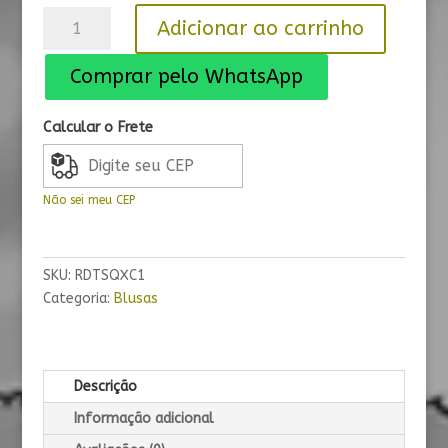
Blusa
Adicionar ao carrinho
T-
Shirt
Comprar pelo WhatsApp
Quadrix
Comics
Calcular o Frete
vol
1
quantidade
Não sei meu CEP
SKU:
RDTSQXC1
Categoria:
Blusas
Descrição
Informação adicional