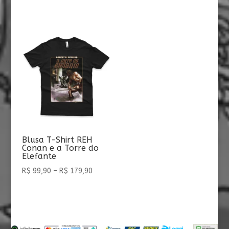
de
preço:
R$ 99,90
através
R$ 179,90
Blusa T-Shirt REH
Conan e a Torre do
Elefante
Faixa
R$
99,90
–
R$
179,90
de
preço:
R$ 99,90
através