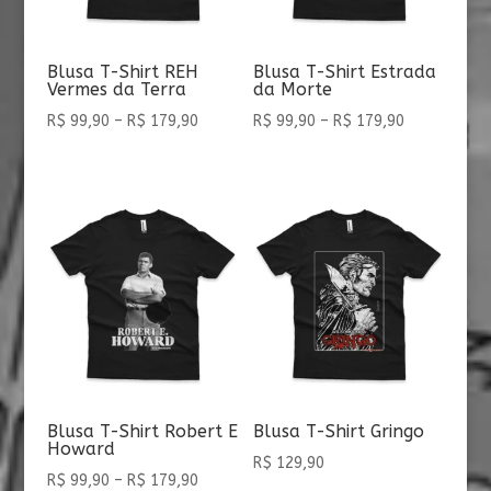
Blusa T-Shirt REH
Blusa T-Shirt Estrada
Vermes da Terra
da Morte
Faixa
Faixa
R$
99,90
–
R$
179,90
R$
99,90
–
R$
179,90
de
de
preço:
preço:
R$ 99,90
R$ 99,90
através
através
R$ 179,90
R$ 179,90
Blusa T-Shirt Robert E
Blusa T-Shirt Gringo
Howard
R$
129,90
Faixa
R$
99,90
–
R$
179,90