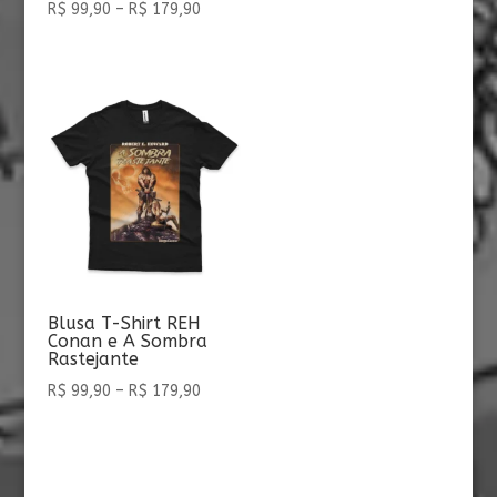
Faixa
R$
99,90
–
R$
179,90
de
preço:
R$ 99,90
através
R$ 179,90
Blusa T-Shirt REH
Conan e A Sombra
Rastejante
Faixa
R$
99,90
–
R$
179,90
de
preço:
R$ 99,90