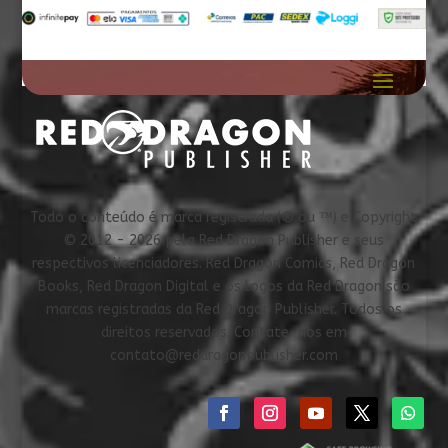
através
R$ 179,90
Todo o conteúdo é marca registrada (® ou ™) e Copyright
© 2012 - 2026 pela Red Dragon Publisher e seus
respectivos licenciadores. Red Dragon Comics, Red Dragon
Books, Red Dragon Digital e os logos da Red Dragon são
marcas registradas da Red Dragon Publisher. Todos os
direitos reservados. Contate-nos em
contato@reddragonpublisher.com