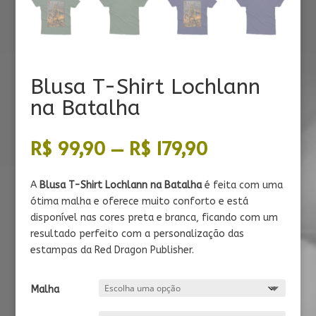
Blusa T-Shirt Lochlann
na Batalha
Faixa
R$
99,90
–
R$
179,90
de
preço:
A
Blusa T-Shirt Lochlann na Batalha
é
feita com uma
R$ 99,90
ótima malha e oferece muito conforto e está
através
disponível nas cores preta e branca, ficando com um
R$ 179,90
resultado perfeito com a personalização das
estampas da Red Dragon Publisher.
Malha