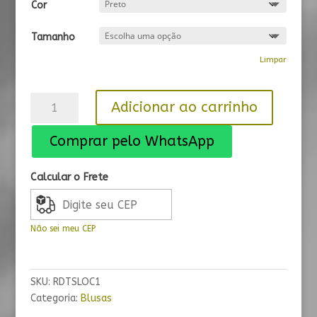
Cor
Tamanho
Limpar
Blusa
Adicionar ao carrinho
T-
Shirt
Comprar pelo WhatsApp
Lochlann
na
Calcular o Frete
Batalha
quantidade
Não sei meu CEP
SKU:
RDTSLOC1
Categoria:
Blusas