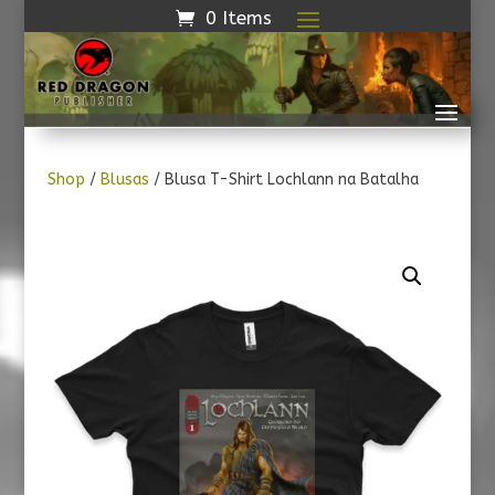
0 Items
Shop
/
Blusas
/ Blusa T-Shirt Lochlann na Batalha