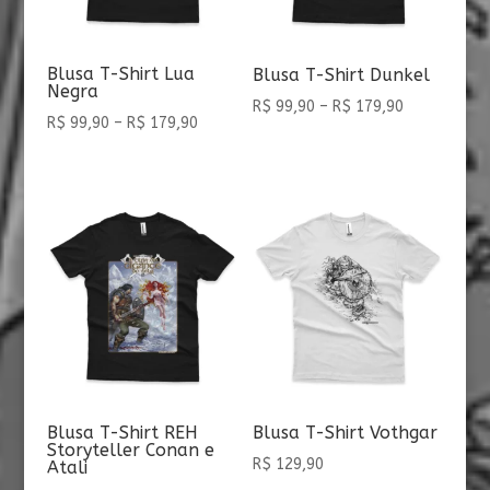
Blusa T-Shirt Lua
Blusa T-Shirt Dunkel
Negra
Faixa
R$
99,90
–
R$
179,90
Faixa
R$
99,90
–
R$
179,90
de
de
preço:
preço:
R$ 99,90
R$ 99,90
através
através
R$ 179,90
R$ 179,90
Blusa T-Shirt REH
Blusa T-Shirt Vothgar
Storyteller Conan e
R$
129,90
Atali