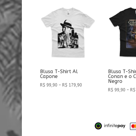
Blusa T-Shirt Al
Blusa T-Shi
Capone
Conan e o C
Negro
Faixa
R$
99,90
–
R$
179,90
R$
99,90
–
R$
de
preço:
R$ 99,90
através
R$ 179,90