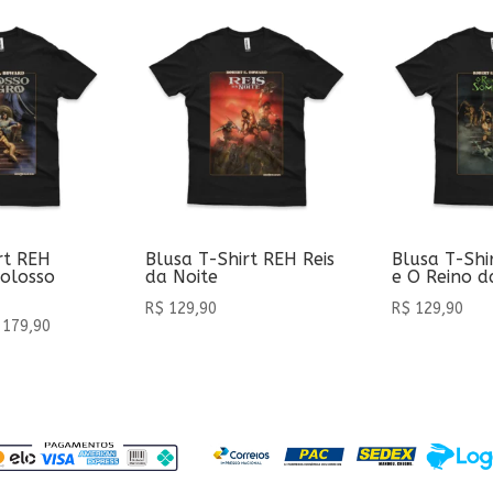
rt REH
Blusa T-Shirt REH Reis
Blusa T-Shi
olosso
da Noite
e O Reino 
R$
129,90
R$
129,90
Faixa
179,90
de
preço:
R$ 99,90
através
R$ 179,90