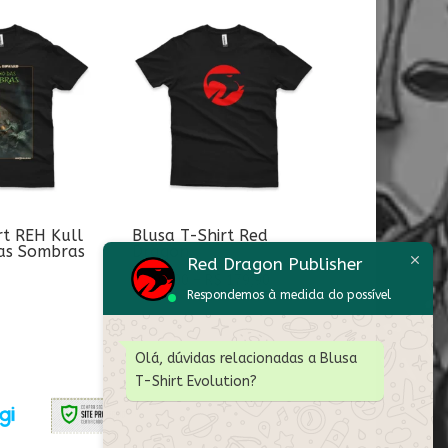
rt REH Kull
Blusa T-Shirt Red
das Sombras
Dragon
Red Dragon Publisher
Faixa
R$
99,90
–
R$
179,90
Respondemos à medida do possível
de
preço:
R$ 99,90
Olá, dúvidas relacionadas a Blusa
T-Shirt Evolution?
através
R$ 179,90