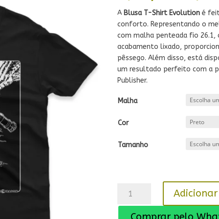
A
Blusa T-Shirt Evolution
é fei
conforto. Representando o mel
com malha penteada fio 26.1, 
acabamento lixado, proporcio
pêssego. Além disso, está disp
um resultado perfeito com a 
Publisher.
Malha
Cor
Tamanho
Blusa
Adicionar
T-
Shirt
Comprar pelo Wha